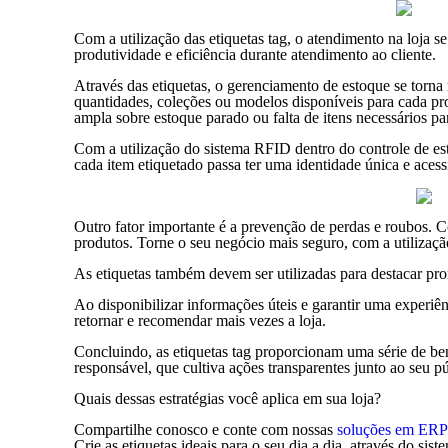
Com a utilização das etiquetas tag, o atendimento na loja s
produtividade e eficiência durante atendimento ao cliente.
Através das etiquetas, o gerenciamento de estoque se torna
quantidades, coleções ou modelos disponíveis para cada pro
ampla sobre estoque parado ou falta de itens necessários pa
Com a utilização do sistema RFID dentro do controle de esto
cada item etiquetado passa ter uma identidade única e acess
Outro fator importante é a prevenção de perdas e roubos. C
produtos. Torne o seu negócio mais seguro, com a utilização
As etiquetas também devem ser utilizadas para destacar pro
Ao disponibilizar informações úteis e garantir uma experiênc
retornar e recomendar mais vezes a loja.
Concluindo, as etiquetas tag proporcionam uma série de bene
responsável, que cultiva ações transparentes junto ao seu
Quais dessas estratégias você aplica em sua loja?
Compartilhe conosco e conte com nossas
soluções em ERP 
Crie as etiquetas ideais para o seu dia a dia, através do 