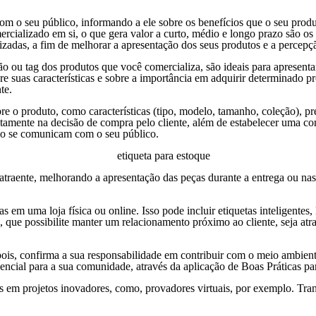
 o seu público, informando a ele sobre os benefícios que o seu produ
ercializado em si, o que gera valor a curto, médio e longo prazo são os
lizadas, a fim de melhorar a apresentação dos seus produtos e a percepç
ção ou tag dos produtos que você comercializa, são ideais para apresenta
 suas características e sobre a importância em adquirir determinado pr
te.
bre o produto, como características (tipo, modelo, tamanho, coleção), p
iretamente na decisão de compra pelo cliente, além de estabelecer uma 
mo se comunicam com o seu público.
aente, melhorando a apresentação das peças durante a entrega ou nas a
s em uma loja física ou online. Isso pode incluir etiquetas inteligentes
ue possibilite manter um relacionamento próximo ao cliente, seja atravé
pois, confirma a sua responsabilidade em contribuir com o meio ambiente
ncial para a sua comunidade, através da aplicação de Boas Práticas par
as em projetos inovadores, como, provadores virtuais, por exemplo. Tr