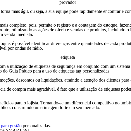
e torna mais ágil, ou seja, a sua equipe pode rapidamente encontrar e 
 mais completo, pois, permite o registro e a contagem do estoque, faze
duto, otimizando as ações de oferta e vendas de produtos, incluindo o i
ra venda imediata.
que, é possível identificar diferenças entre quantidades de cada produto
ível por ondas de rádio.
om a utilização de etiquetas de segurança em conjunto com um sistema de
 do Guia Prático para a uso de etiquetas tag personalizadas.
moções, descontos ou liquidações, atraindo a atenção dos clientes para
ia de compra mais agradável, é fato que a utilização de etiquetas podem
fícios para o lojista. Tornando-se um diferencial competitivo no ambien
 público, construindo uma imagem forte em seu mercado.
para gestão
personalizadas.
sistema SMART WL.