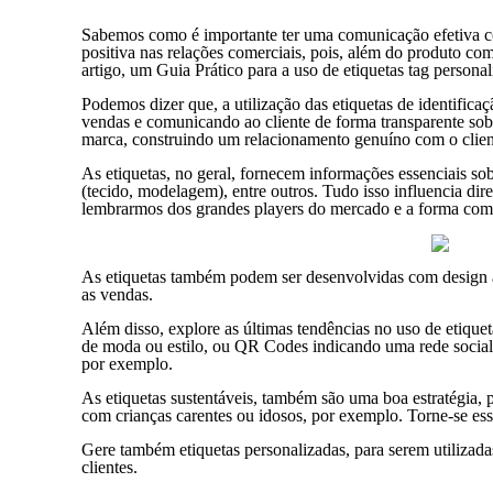
Sabemos como é importante ter uma comunicação efetiva com
positiva nas relações comerciais, pois, além do produto com
artigo, um Guia Prático para a uso de etiquetas tag persona
Podemos dizer que, a utilização das etiquetas de identifica
vendas e comunicando ao cliente de forma transparente sobre
marca, construindo um relacionamento genuíno com o clien
As etiquetas, no geral, fornecem informações essenciais so
(tecido, modelagem), entre outros. Tudo isso influencia d
lembrarmos dos grandes players do mercado e a forma co
As etiquetas também podem ser desenvolvidas com design atr
as vendas.
Além disso, explore as últimas tendências no uso de etiqueta
de moda ou estilo, ou QR Codes indicando uma rede social, q
por exemplo.
As etiquetas sustentáveis, também são uma boa estratégia, 
com crianças carentes ou idosos, por exemplo. Torne-se esse
Gere também etiquetas personalizadas, para serem utilizad
clientes.